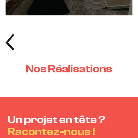
Nos Réalisations
Un projet en tête ?
Racontez-nous !