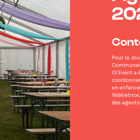
20
Cont
Pour la Jo
Communaut
IS’Event a
coordonner
en enfanc
fédératrice
des agents,