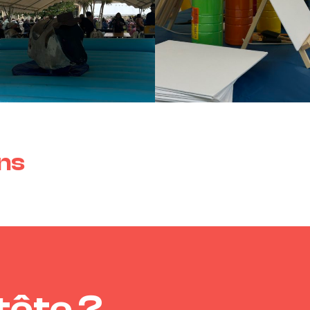
ons
tête ?