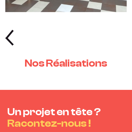
Nos Réalisations
Un projet en tête ?
Racontez-nous !